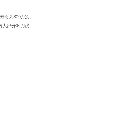
命为300万次。
国内大部分对刀仪。