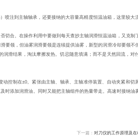
n）喷注到主轴轴承，还要接纳的大容量高精度恒温油箱，这里较大
否切合。在操作利用中要做到每天查抄主轴润滑恒温油箱，又克制
润滑要领，但油雾润滑要领是连续提供油雾，新型的润滑冷却要领不
的润滑结果，淘汰摩擦发热。切忌随意填满；而不是天然回流，对
动控制在±0。紧张由主轴、轴承、主轴准停装置、自动夹紧和切
应及时添加润滑油。同时又能把主轴组件的热量带走。高速时接纳油
下一篇：
对刀仪的工作原理及在