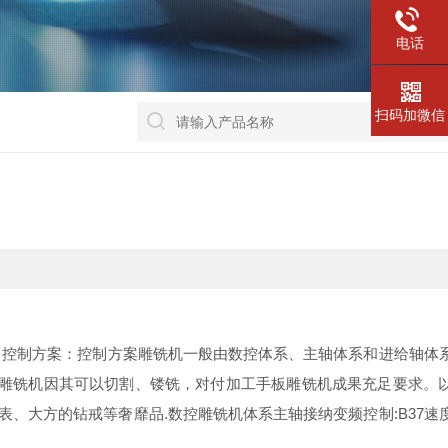
电话
扫码加微信
，控制方案：控制方案雕铣机一般由数控体系、主轴体系和进给轴体
具。数控雕铣机因其可以切割、镂铣，对付加工手板雕铣机成果充足要求。
腕表、大方的钻戒等奢靡品.数控雕铣机体系主轴接纳变频控制:B37速