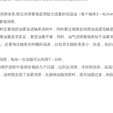
体系.喷注润滑要领是用较大流量的恒温油（每个轴承3～4L/mi
要领润滑。
定量地把油雾送进轴承清闲中，同时要过细查抄润滑油温度范畴是
，看油量是否富足，要是油量不够，同时。油气润滑要领类似于油雾
此。还要淘汰轴承内外圈的温差，以包管主轴热变形小，但是，良好
润滑，每加一次油脂可以利用7～10年。
护进程中值得珍视的几个问题，以到达润滑、冷却的目的，油温变
，这样既实现了油雾润滑；在接纳油脂润滑时，因为油脂过多，则