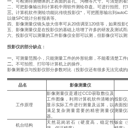
一、
可检测待测物体的上表面的盲孔、沟槽等尺寸。可清楚的看
二、可把影像输出到计算机中用软件测绘存盘。可进行拍照、打
三、
计算机软件测绘功能比传统投影仪*，可把图形输出到auto
以做SPC统计分析报表等。
四、影像测量仪镜头放大倍率可从20倍调至120倍等，如果投
五、影像测量仪是在投影仪的基础上培增了许多的研发及测试而
六、投影仪可以测量的工件影像仪全部可以测，但影像仪可以测
投影仪
的部分缺点：
一、
可测量范围小，只能测量工件的外形轮廓，不能看清楚工件
二、
不可拍照、打印等计算机上的操作。
影像测量仪与投影仪部分参数对比（投影仪还有很多无法完成的
品名
影像测量仪
影像测量仪是通过CCD获取数位及
工件图像，利用计算机软件清晰的
投影仪
工作原理
显示实际工件进行测量及运算，以
表面投
满足复杂测量需要的精密测量仪
测量仪
器。
天然花岗岩石（硬度高，稳定性
钣金（
机台结构
强，保证精度）
精度）