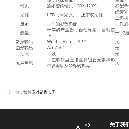
镜头
连续变倍镜头（20X-120X）
标配单
卤素光
光源
LED
（冷光源）、上下双光源
生影响
显示
工件的彩色影像
工件的
十字线产生器，自动寻边、自动摆
测量
十字线
正
数据输出
Word
、 Excel、SPC
无
图形输出
AutoCAD
无
拍照
可以
无
可在软件里直接量测组合元素和形
元素量测
无
位误差以及坐标转换等
上一篇：
如何应对销售淡季
关于我