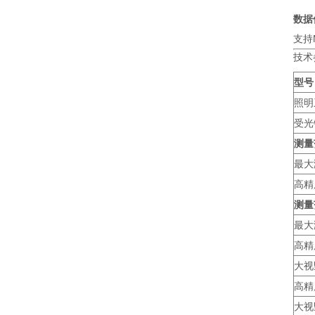
数据
支持
技术
型号
照明
受光
测量
最大
高精
测量
最大
高精
大视
高精
大视