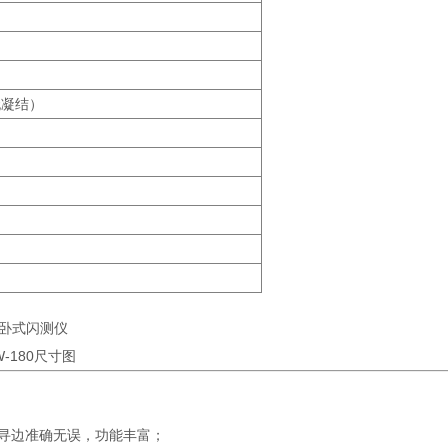
无凝结）
W-180尺寸图
寻边准确无误，功能丰富；