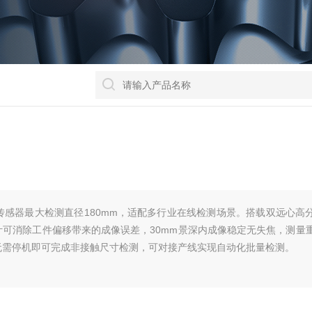
测量传感器最大检测直径180mm，适配多行业在线检测场景。搭载双远心高
可消除工件偏移带来的成像误差，30mm景深内成像稳定无失焦，测量
无需停机即可完成非接触尺寸检测，可对接产线实现自动化批量检测。