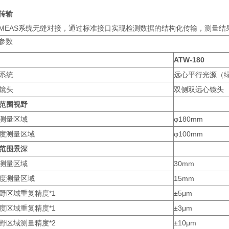
传输
MEAS系统无缝对接，通过标准接口实现检测数据的结构化传输，测量
参数
ATW-180
系统
远心平行光源（
镜头
双侧双远心镜头
范围视野
测量区域
φ180mm
度测量区域
φ100mm
范围景深
测量区域
30mm
度测量区域
15mm
野区域重复精度*1
±5μm
度区域重复精度*1
±3μm
野区域测量精度*2
±10μm