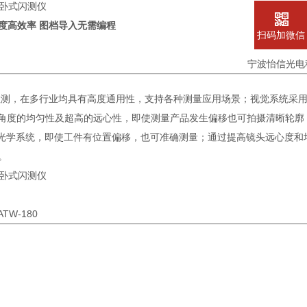
度高效率 图档导入无需编程
扫码加微信
宁波怡信光电
品的检测，在多行业均具有高度通用性，支持各种测量应用场景；视觉系统采
、角度的均匀性及超高的远心性，即使测量产品发生偏移也可拍摄清晰轮廓
心光学系统，即使工件有位置偏移，也可准确测量；通过提高镜头远心度和
。
ATW-180