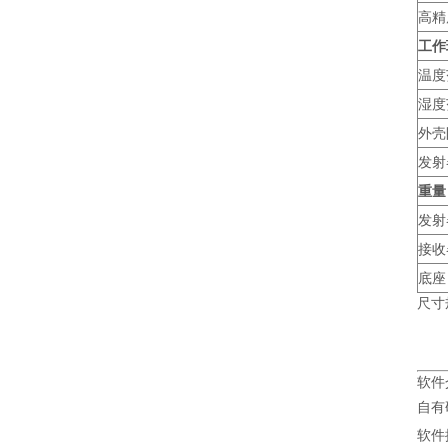
高精
工作
温度
湿度
外壳
发射
重量
发射
接收
底座
尺寸
软件
自有
软件