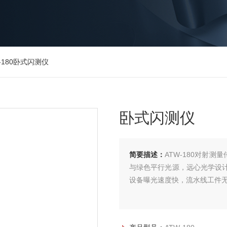
-180卧式闪测仪
卧式闪测仪
简要描述：
ATW-180对射
与绿色平行光源，远心光学设计
设备曝光速度快，流水线工件