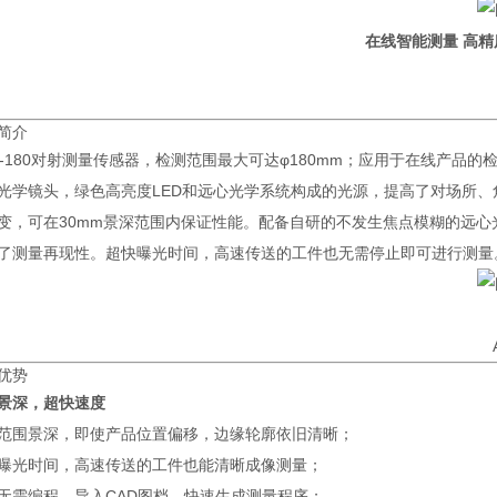
在线智能测量 高精
简介
W-180对射测量传感器，检测范围最大可达φ180mm；应用于在线产
光学镜头，绿色高亮度LED和远心光学系统构成的光源，提高了对场所
变，可在30mm景深范围内保证性能。配备自研的不发生焦点模糊的远
了测量再现性。超快曝光时间，高速传送的工件也无需停止即可进行测量
优势
景深，超快速度
范围景深，即使产品位置偏移，边缘轮廓依旧清晰；
曝光时间，高速传送的工件也能清晰成像测量；
无需编程，导入CAD图档，快速生成测量程序；