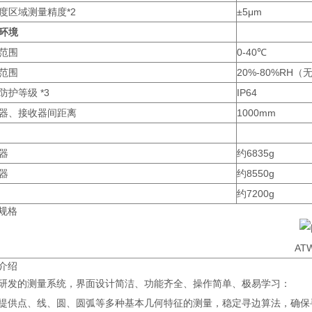
度区域测量精度*2
±5μm
环境
范围
0-40℃
范围
20%-80%RH（
防护等级 *3
IP64
器、接收器间距离
1000mm
器
约6835g
器
约8550g
约7200g
规格
AT
介绍
研发的测量系统，界面设计简洁、功能齐全、操作简单、极易学习：
提供点、线、圆、圆弧等多种基本几何特征的测量，稳定寻边算法，确保